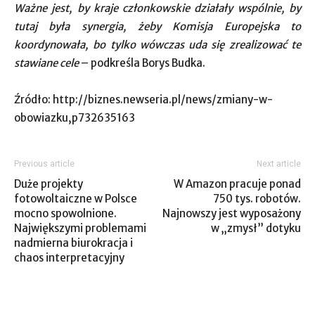
Ważne jest, by kraje członkowskie działały wspólnie, by
tutaj była synergia, żeby Komisja Europejska to
koordynowała, bo tylko wówczas uda się zrealizować te
stawiane cele
– podkreśla Borys Budka.
Źródło: http://biznes.newseria.pl/news/zmiany-w-
obowiazku,p732635163
Previous article
Next article
Duże projekty
W Amazon pracuje ponad
fotowoltaiczne w Polsce
750 tys. robotów.
mocno spowolnione.
Najnowszy jest wyposażony
Największymi problemami
w „zmysł” dotyku
nadmierna biurokracja i
chaos interpretacyjny