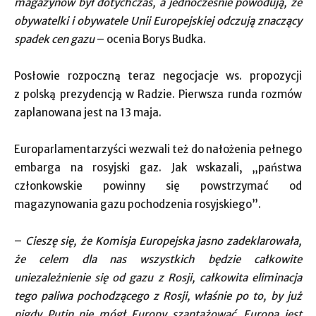
magazynów był dotychczas, a jednocześnie powodują, że
obywatelki i obywatele Unii Europejskiej odczują znaczący
spadek cen gazu
– ocenia Borys Budka.
Posłowie rozpoczną teraz negocjacje ws. propozycji
z polską prezydencją w Radzie. Pierwsza runda rozmów
zaplanowana jest na 13 maja.
Europarlamentarzyści wezwali też do nałożenia pełnego
embarga na rosyjski gaz. Jak wskazali, „państwa
członkowskie powinny się powstrzymać od
magazynowania gazu pochodzenia rosyjskiego”.
–
Cieszę się, że Komisja Europejska jasno zadeklarowała,
że celem dla nas wszystkich będzie całkowite
uniezależnienie się od gazu z Rosji, całkowita eliminacja
tego paliwa pochodzącego z Rosji, właśnie po to, by już
nigdy Putin nie mógł Europy szantażować. Europa jest