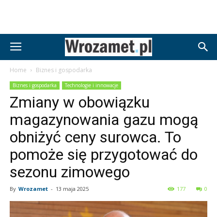
Home
Biznes i gospodarka
Biznes i gospodarka
Technologie i innowacje
Zmiany w obowiązku
magazynowania gazu mogą
obniżyć ceny surowca. To
pomoże się przygotować do
sezonu zimowego
By
Wrozamet
-
13 maja 2025
177
0