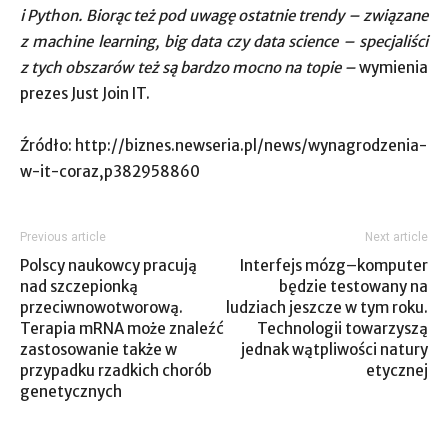
i Python. Biorąc też pod uwagę ostatnie trendy – związane
z machine learning, big data czy data science – specjaliści
z tych obszarów też są bardzo mocno na topie –
wymienia
prezes Just Join IT.
Źródło: http://biznes.newseria.pl/news/wynagrodzenia-
w-it-coraz,p382958860
Previous article
Next article
Polscy naukowcy pracują
Interfejs mózg–komputer
nad szczepionką
będzie testowany na
przeciwnowotworową.
ludziach jeszcze w tym roku.
Terapia mRNA może znaleźć
Technologii towarzyszą
zastosowanie także w
jednak wątpliwości natury
przypadku rzadkich chorób
etycznej
genetycznych