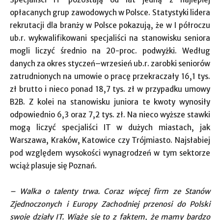
opłacanych grup zawodowych w Polsce. Statystyki lidera
rekrutacji dla branży w Polsce pokazują, że w I półroczu
ub.r. wykwalifikowani specjaliści na stanowisku seniora
mogli liczyć średnio na 20-proc. podwyżki. Według
danych za okres styczeń–wrzesień ub.r. zarobki seniorów
zatrudnionych na umowie o pracę przekraczały 16,1 tys.
zł brutto i nieco ponad 18,7 tys. zł w przypadku umowy
B2B. Z kolei na stanowisku juniora te kwoty wynosiły
odpowiednio 6,3 oraz 7,2 tys. zł. Na nieco wyższe stawki
mogą liczyć specjaliści IT w dużych miastach, jak
Warszawa, Kraków, Katowice czy Trójmiasto. Najsłabiej
pod względem wysokości wynagrodzeń w tym sektorze
wciąż plasuje się Poznań.
– Walka o talenty trwa. Coraz więcej firm ze Stanów
Zjednoczonych i Europy Zachodniej przenosi do Polski
swoje działy IT. Wiąże się to z faktem, że mamy bardzo