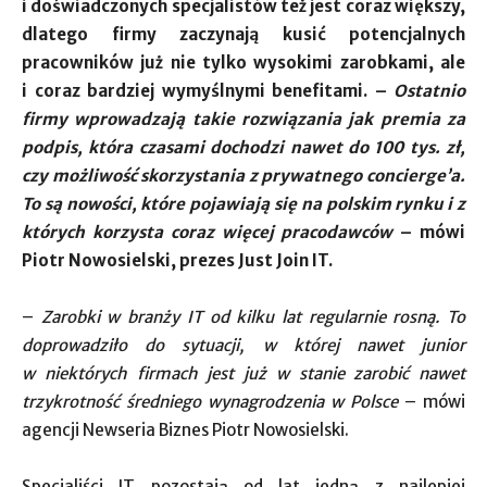
i doświadczonych specjalistów też jest coraz większy,
dlatego firmy zaczynają kusić potencjalnych
pracowników już nie tylko wysokimi zarobkami, ale
i coraz bardziej wymyślnymi benefitami. –
Ostatnio
firmy wprowadzają takie rozwiązania jak premia za
podpis, która czasami dochodzi nawet do 100 tys. zł,
czy możliwość skorzystania z prywatnego concierge’a.
To są nowości, które pojawiają się na polskim rynku i z
których korzysta coraz więcej pracodawców
– mówi
Piotr Nowosielski, prezes Just Join IT.
–
Zarobki w branży IT od kilku lat regularnie rosną. To
doprowadziło do sytuacji, w której nawet junior
w niektórych firmach jest już w stanie zarobić nawet
trzykrotność średniego wynagrodzenia w Polsce
– mówi
agencji Newseria Biznes Piotr Nowosielski.
Specjaliści IT pozostają od lat jedną z najlepiej