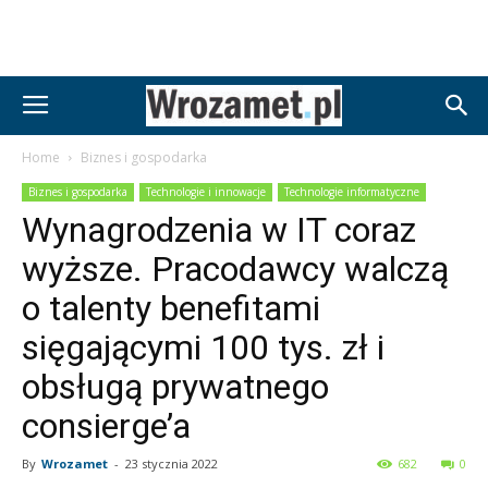
Home
Biznes i gospodarka
Biznes i gospodarka
Technologie i innowacje
Technologie informatyczne
Wynagrodzenia w IT coraz
wyższe. Pracodawcy walczą
o talenty benefitami
sięgającymi 100 tys. zł i
obsługą prywatnego
consierge’a
By
Wrozamet
-
23 stycznia 2022
682
0