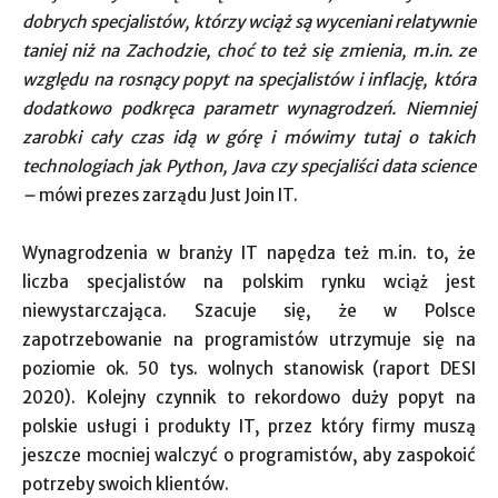
dobrych specjalistów, którzy wciąż są wyceniani relatywnie
taniej niż na Zachodzie, choć to też się zmienia, m.in. ze
względu na rosnący popyt na specjalistów i inflację, która
dodatkowo podkręca parametr wynagrodzeń. Niemniej
zarobki cały czas idą w górę i mówimy tutaj o takich
technologiach jak Python, Java czy specjaliści data science
–
mówi prezes zarządu Just Join IT.
Wynagrodzenia w branży IT napędza też m.in. to, że
liczba specjalistów na polskim rynku wciąż jest
niewystarczająca. Szacuje się, że w Polsce
zapotrzebowanie na programistów utrzymuje się na
poziomie ok. 50 tys. wolnych stanowisk (raport DESI
2020). Kolejny czynnik to rekordowo duży popyt na
polskie usługi i produkty IT, przez który firmy muszą
jeszcze mocniej walczyć o programistów, aby zaspokoić
potrzeby swoich klientów.