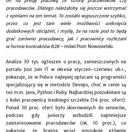
on na presję płacową ze strony pracowników czy
pracodawców. Dlatego należałoby się jeszcze wstrzymać
z opiniami na ten temat. To zostało wypuszczone szybko,
przez co jest tam wiele możliwości uniknięcia
dodatkowych obciążeń, i myślę, że na razie pod to będą
grać zarówno pracodawcy, jak i pracownicy rozliczani
w formie kontraktów B2B
– mówi Piotr Nowosielski.
Analiza 30 tys. ogłoszeń o pracę, zamieszczonych na
portalu Just Join IT w okresie styczeń–czerwiec ub.r.,
pokazuje, że w Polsce najlepiej opłacani są programiści
specjalizujący się w metodzie Devops, choć w cenie są
też m.in. Java, Python i Ruby. Najbardziej poszukiwani są
z kolei pracownicy średniego szczebla (54 proc. ofert).
Ponad 30 proc. ofert było skierowanych do seniorów,
podczas gdy juniorzy wzbudzili najmniejsze
zainteresowanie pracodawców (ok. 10 proc.), co
pokazuje, że branża wciąż poszukuje głównie