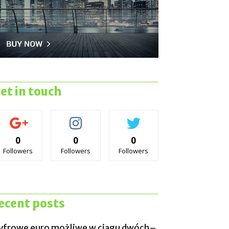
et in touch
0
0
0
Followers
Followers
Followers
ecent posts
yfrowe euro możliwe w ciągu dwóch–