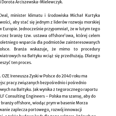
 Dorota Arciszewska-Mielewczyk.
Deal, minister klimatu i środowiska Michał Kurtyka
wości, aby stać się jednym z liderów rozwoju morskiej
w Europie. Jednocześnie przypomniał, że w lutym tego
rzez branżę tzw. ustawa offshore’owa, której celem
eloletniego wsparcia dla podmiotów zainteresowanych
olsce. Branża wskazuje, że mimo to procedury
iatrowych na Bałtyku wciąż się przedłużają. Dlatego
ieszyć ten proces.
 OZE Ireneusza Zyski w Polsce do 2040 roku ma
jsc pracy związanych bezpośrednio i pośrednio
ych na Bałtyku. Jak wynika z tegorocznego raportu
F Consulting Engineers – Polska ma szansę, aby do
w branży offshore, wiodąc prym w basenie Morza
wanie zaplecza portowego, rozwój innowacji