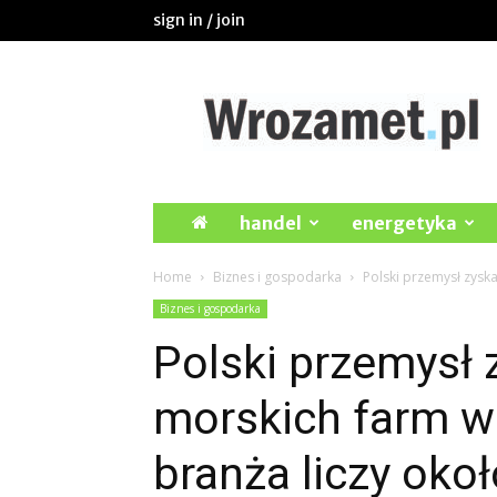
sign in / join
Wrozamet.pl
handel
energetyka
Home
Biznes i gospodarka
Polski przemysł zyska
Biznes i gospodarka
Polski przemysł 
morskich farm w
branża liczy okoł