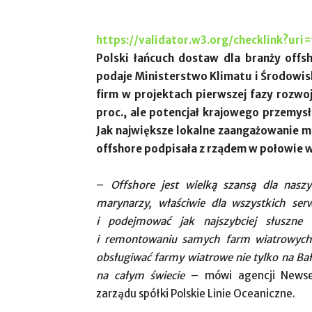
https://validator.w3.org/checklink?uri
Polski łańcuch dostaw dla branży off
podaje Ministerstwo Klimatu i Środowisk
firm w projektach pierwszej fazy rozw
proc., ale potencjał krajowego przemys
Jak największe lokalne zaangażowanie 
offshore podpisała z rządem w połowie w
–
Offshore jest wielką szansą dla naszy
marynarzy, właściwie dla wszystkich ser
i podejmować jak najszybciej słuszne 
i remontowaniu samych farm wiatrowych,
obsługiwać farmy wiatrowe nie tylko na Bał
na całym świecie
– mówi agencji Newser
zarządu spółki Polskie Linie Oceaniczne.