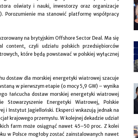
tora oświaty i nauki, inwestorzy oraz organizacje
). Porozumienie ma stanowić platformę współpracy
wzorowany na brytyjskim Offshore Sector Deal. Ma się
l content, czyli udziału polskich przedsiębiorców
trowych, które będą powstawać w polskiej wyłącznej
hu dostaw dla morskiej energetyki wiatrowej szacuje
powstaną w pierwszym etapie (o mocy 5,9 GW) – wynika
ego łańcucha dostaw morskiej energetyki wiatrowej
e Stowarzyszenie Energetyki Wiatrowej, Polskie
 i Instytut Jagielloński. Eksperci wskazują jednak na
cjał krajowego przemysłu. W kolejnej dekadzie udział
skich farm może osiągnąć nawet 45–50 proc. Z kolei
oku w Polsce mogłoby zostać zainstalowanych nawet