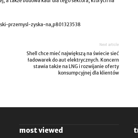
ej, a także budowa kadr dla tego sektora, których na
olski-przemysl-zyska-na,p801323538
Next article
Shell chce mieć największą na świecie sieć
ładowarek do aut elektrycznych. Koncern
stawia także na LNG i rozwijanie oferty
konsumpcyjnej dla klientów
most viewed
t