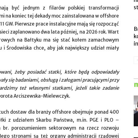
n
s
ją być jednym z filarów polskiej transformacji
mi na koniec tej dekady moc zainstalowana w offshore
 11 GW. Pierwsze prace instalacyjne mają się rozpocząć
B
sieci zaplanowano dwa lata później, na 2026 rok. Wart
k
atrowych na Bałtyku ma się stać kołem zamachowym
i
u i Środowiska chce, aby jak największy udział miały
wani, żeby posiadać statki, które będą odpowiadały
ały się badaniami, obsługą i załogami pracującymi przy
m
rdzimy też własnymi statkami, jeżeli takie zadanie
orota Arciszewska-Mielewczyk.
łańcuch dostaw dla branży offshore obejmuje ponad 400
ółki z udziałem Skarbu Państwa, m.in. PGE i PLO –
a br. porozumieniem sektorowym na rzecz rozwoju
Jego stronami są też organy administracji rządowej