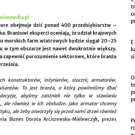
t
o
=visomedia.pl
p
shore obejmuje dziś ponad 400 przedsiębiorstw –
a. Branżowi eksperci oceniają, że udział krajowych
oju morskich farm wiatrowych będzie sięgał 20–25
E
łu w tym obszarze jest nawet dwukrotnie większy.
k
s
ma zapewnić porozumienie sektorowe, które branża
rześnia.
O
ch konstruktorów, inżynierów, stoczni, armatorów,
i
wisantów. To jest branża, o którą powinniśmy dbać
p
decyzje, abyśmy zaistnieli nie tylko w stawianiu
p
 ale również w ich obsłudze. Jako armator chcemy
tyku, ale żeby otworzyły się przed nami drzwi również
ia Biznes Dorota Arciszewska-Mielewczyk, prezes
P
r