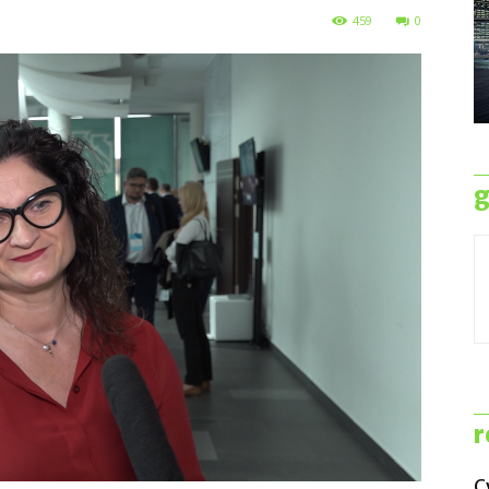
459
0
g
r
C