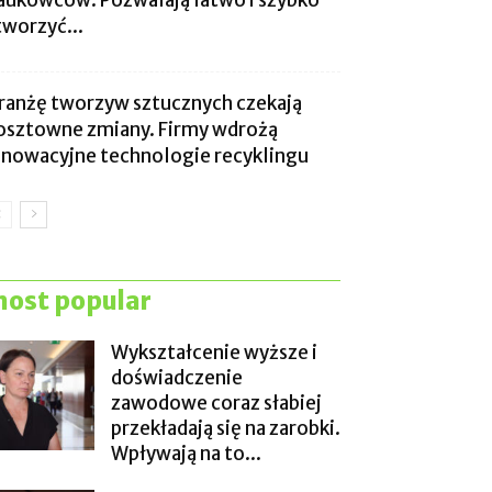
aukowców. Pozwalają łatwo i szybko
tworzyć...
ranżę tworzyw sztucznych czekają
osztowne zmiany. Firmy wdrożą
nnowacyjne technologie recyklingu
ost popular
Wykształcenie wyższe i
doświadczenie
zawodowe coraz słabiej
przekładają się na zarobki.
Wpływają na to...