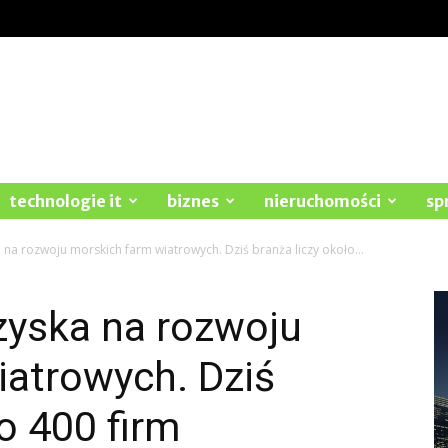
technologie it
biznes
nieruchomości
sp
 na rozwoju morskich farm wiatrowych. Dziś branża liczy około...
zyska na rozwoju
iatrowych. Dziś
o 400 firm