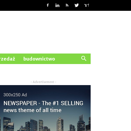
rzedaż
budownictwo
- Advertisement -