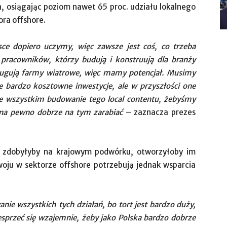
 osiągając poziom nawet 65 proc. udziału lokalnego
ora offshore.
e dopiero uczymy, więc zawsze jest coś, co trzeba
pracowników, którzy budują i konstruują dla branży
sługują farmy wiatrowe, więc mamy potencjał. Musimy
e bardzo kosztowne inwestycje, ale w przyszłości one
e wszystkim budowanie tego local contentu, żebyśmy
 na pewno dobrze na tym zarabiać
– zaznacza prezes
my zdobyłyby na krajowym podwórku, otworzyłoby im
woju w sektorze offshore potrzebują jednak wsparcia
e wszystkich tych działań, bo tort jest bardzo duży,
wesprzeć się wzajemnie, żeby jako Polska bardzo dobrze