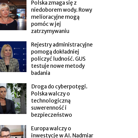
Polska zmaga się z
niedoborem wody. Rowy
melioracyjne mogą
pomóc w jej
zatrzymywaniu
Rejestry administracyjne
pomogą dokładniej
policzyć ludność. GUS
testuje nowe metody
badania
Droga do cyberpotęgi.
Polska walczy o
technologiczną
suwerenność i
bezpieczeństwo
Europa walczy o
inwestycje w AI. Nadmiar