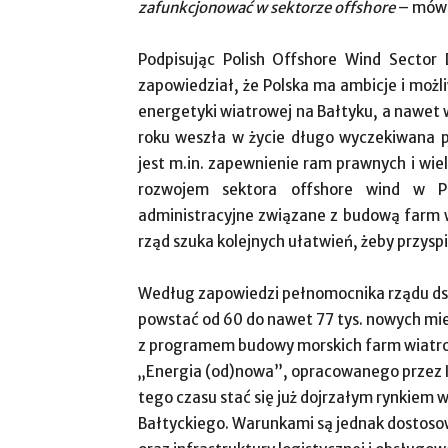
zafunkcjonować w sektorze offshore
– mówi
Podpisując Polish Offshore Wind Sector 
zapowiedział, że Polska ma ambicje i możli
energetyki wiatrowej na Bałtyku, a nawet 
roku weszła w życie długo wyczekiwana p
jest m.in. zapewnienie ram prawnych i wi
rozwojem sektora offshore wind w P
administracyjne związane z budową farm w
rząd szuka kolejnych ułatwień, żeby przysp
Według zapowiedzi pełnomocnika rządu ds.
powstać od 60 do nawet 77 tys. nowych mie
z programem budowy morskich farm wiatrow
„Energia (od)nowa”, opracowanego przez IL
tego czasu stać się już dojrzałym rynkiem 
Bałtyckiego. Warunkami są jednak dostoso