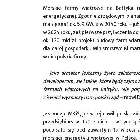
Morskie farmy wiatrowe na Bałtyku ma
energetycznej. Zgodnie z rządowymi plana
ma sięgnąć ok. 5,9 GW, a w 2040 roku – już
w 2024 roku, zaś pierwsze przyłączenia do 
ok. 130 mld zł projekt budowy farm wi
dla całej gospodarki. Ministerstwo Klimat
w nim polskie firmy.
– Jako armator jesteśmy żywo zaintereso
deweloperom, ale i takie, które będą zajmow
farmach wiatrowych na Bałtyku. Nie poga
również wyznaczy nam polski rząd –
mówi D
Jak podaje MKiŚ, już w tej chwili polski 
przedsiębiorstw. 120 z nich – w tym sp
podpisało się pod zawartym 15 wrześni
morskiej energetyki wiatrowej w Polsce. 