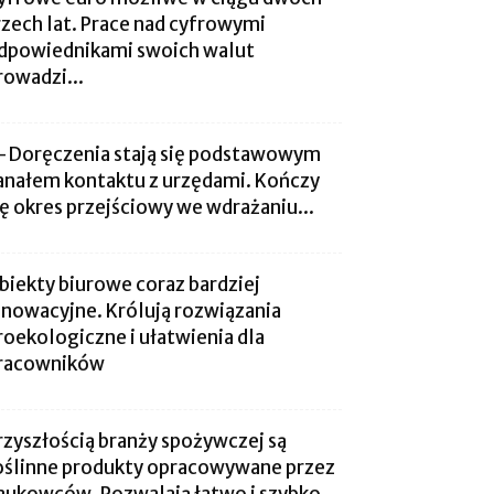
rzech lat. Prace nad cyfrowymi
dpowiednikami swoich walut
rowadzi...
-Doręczenia stają się podstawowym
anałem kontaktu z urzędami. Kończy
ię okres przejściowy we wdrażaniu...
biekty biurowe coraz bardziej
nnowacyjne. Królują rozwiązania
roekologiczne i ułatwienia dla
racowników
rzyszłością branży spożywczej są
oślinne produkty opracowywane przez