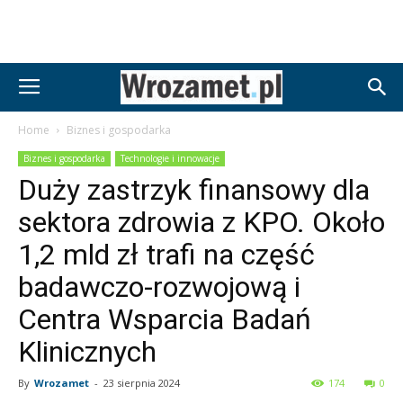
Home
Biznes i gospodarka
Biznes i gospodarka
Technologie i innowacje
Duży zastrzyk finansowy dla
sektora zdrowia z KPO. Około
1,2 mld zł trafi na część
badawczo-rozwojową i
Centra Wsparcia Badań
Klinicznych
By
Wrozamet
-
23 sierpnia 2024
174
0