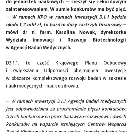
do jednostek naukowych – cieszył się rekordowym
zainteresowaniem. W sumie konkursów ma być pięć.
– W ramach KPO w ramach inwestycji 3.1.1 będzie
około 1,2 mld zł, to bardzo duży zastrzyk finansowy –
mówi dr n. farm. Karolina Nowak, dyrektorka
Wydziału Innowacji i Rozwoju Biotechnologii
w Agencji Badań Medycznych.
D3.1.1. to część Krajowego Planu Odbudowy
i Zwiększania Odporności obejmująca inwestycje
w obszarze kompleksowego rozwoju badań w zakresie
nauk medycznych i nauk o zdrowiu.
–
W ramach inwestycji 3.1.1 Agencja Badań Medycznych
jest odpowiedzialna za uruchomienie pięciu konkursów:
trzech konkursów na prace badawczo-rozwojowe i dwóch
konkursów na wsparcie istniejących Centrów Wsparcia
Badań Klinicznych i na nowe centra. Agencja ogłosiła trzy