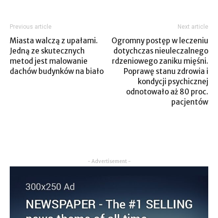
Previous article
Next article
Miasta walczą z upałami.
Ogromny postęp w leczeniu
Jedną ze skutecznych
dotychczas nieuleczalnego
metod jest malowanie
rdzeniowego zaniku mięśni.
dachów budynków na biało
Poprawę stanu zdrowia i
kondycji psychicznej
odnotowało aż 80 proc.
pacjentów
- Advertisement -