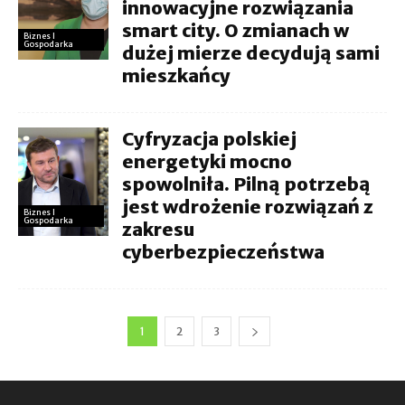
innowacyjne rozwiązania
smart city. O zmianach w
Biznes I
Gospodarka
dużej mierze decydują sami
mieszkańcy
Cyfryzacja polskiej
energetyki mocno
spowolniła. Pilną potrzebą
jest wdrożenie rozwiązań z
Biznes I
Gospodarka
zakresu
cyberbezpieczeństwa
1
2
3