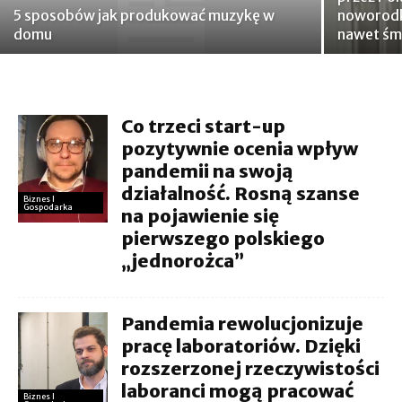
5 sposobów jak produkować muzykę w
noworodk
domu
nawet śm
Co trzeci start-up
pozytywnie ocenia wpływ
pandemii na swoją
działalność. Rosną szanse
Biznes I
Gospodarka
na pojawienie się
pierwszego polskiego
„jednorożca”
Pandemia rewolucjonizuje
pracę laboratoriów. Dzięki
rozszerzonej rzeczywistości
laboranci mogą pracować
Biznes I