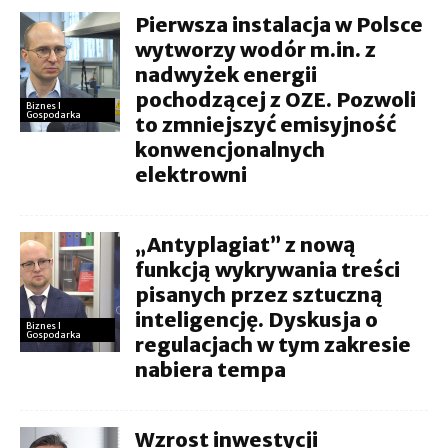
Pierwsza instalacja w Polsce
wytworzy wodór m.in. z
nadwyżek energii
pochodzącej z OZE. Pozwoli
Biznes I
Gospodarka
to zmniejszyć emisyjność
konwencjonalnych
elektrowni
„Antyplagiat” z nową
funkcją wykrywania treści
pisanych przez sztuczną
inteligencję. Dyskusja o
Biznes I
Gospodarka
regulacjach w tym zakresie
nabiera tempa
Wzrost inwestycji