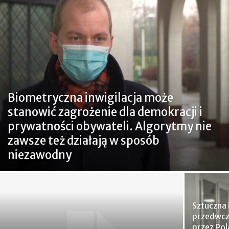
Biometryczna inwigilacja może
stanowić zagrożenie dla demokracji i
prywatności obywateli. Algorytmy nie
zawsze też działają w sposób
niezawodny
Sztuczna 
przedwc
przez Pol