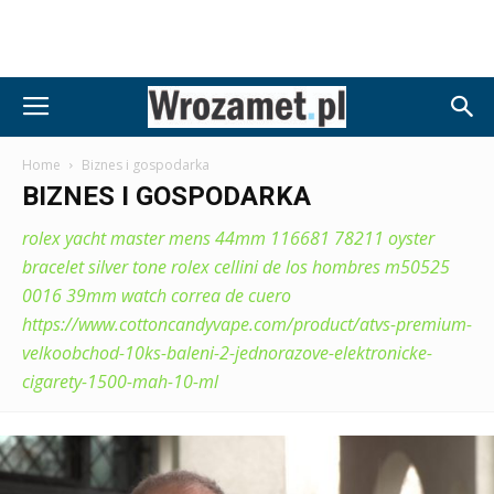
Home
Biznes i gospodarka
BIZNES I GOSPODARKA
rolex yacht master mens 44mm 116681 78211 oyster
bracelet silver tone
rolex cellini de los hombres m50525
0016 39mm watch correa de cuero
https://www.cottoncandyvape.com/product/atvs-premium-
velkoobchod-10ks-baleni-2-jednorazove-elektronicke-
cigarety-1500-mah-10-ml