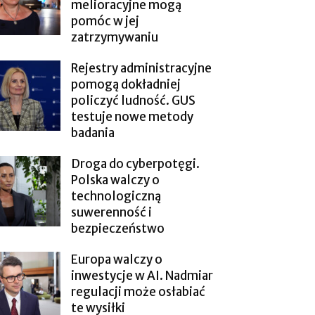
melioracyjne mogą
pomóc w jej
zatrzymywaniu
Rejestry administracyjne
pomogą dokładniej
policzyć ludność. GUS
testuje nowe metody
badania
Droga do cyberpotęgi.
Polska walczy o
technologiczną
suwerenność i
bezpieczeństwo
Europa walczy o
inwestycje w AI. Nadmiar
regulacji może osłabiać
te wysiłki