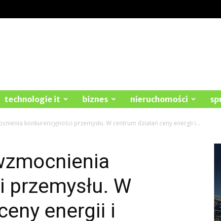
technologie it
biznes
nieruchomości
sp
nienia konkurencyjności przemysłu. W centrum działań ceny energii i...
wzmocnienia
i przemysłu. W
eny energii i