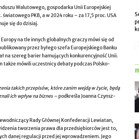
nduszu Walutowego, gospodarka Unii Europejskiej
S
. światowego PKB, a w 2024 roku – za 17,5 proc. USA
p
je się do dzisiaj.
k
Europy na tle innych globalnych graczy mówi się od
opublikowany przez byłego szefa Europejskiego Banku
ł na szereg barier hamujących konkurencyjność Unii.
ym także mówili uczestnicy debaty podczas Polsko-
m
nia takich przepisów, które zanim wejdą w życie, będą
nali ich wpływ na biznes –
podkreśla Joanna Czynsz-
zewodniczący Rady Głównej Konfederacji Lewiatan,
idzenia tworzenia prawa dla przedsiębiorców jest to,
nych danej regulacji przed jej wprowadzeniem. Jego