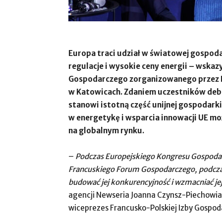
Europa traci udział w światowej gospod
regulacje i wysokie ceny energii – wsk
Gospodarczego zorganizowanego przez 
w Katowicach. Zdaniem uczestników deba
stanowi istotną część unijnej gospodark
w energetykę i wsparcia innowacji UE m
na globalnym rynku.
–
Podczas Europejskiego Kongresu Gospodar
Francuskiego Forum Gospodarczego, podczas 
budować jej konkurencyjność i wzmacniać j
agencji Newseria Joanna Czynsz-Piechowiak
wiceprezes Francusko-Polskiej Izby Gospoda