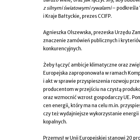
z silnymi światowymi rywalami
– podkreśla 
i Kraje Bałtyckie, prezes CCIFP.
Agnieszka Olszewska, prezeska Urzędu Zam
znaczenie zamówień publicznych i kryteri
konkurencyjnych.
Żeby łączyć ambicje klimatyczne oraz zwięks
Europejska zaproponowała w ramach Kompa
i akt w sprawie przyspieszenia rozwoju p
producentom w przejściu na czystą produkcj
oraz wzmocnić wzrost gospodarczy UE. Pona
cen energii, który ma na celu m.in. przyspie
czy też wydajniejsze wykorzystanie energii
kopalnych.
Przemysł w Unii Europejskiej stanowi 20 pro