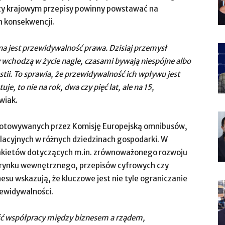
y krajowym przepisy powinny powstawać na
h konsekwencji.
a jest przewidywalność prawa. Dzisiaj przemysł
y wchodzą w życie nagle, czasami bywają niespójne albo
tii. To sprawia, że przewidywalność ich wpływu jest
uje, to nie na rok, dwa czy pięć lat, ale na 15,
wiak.
ygotowywanych przez Komisję Europejską omnibusów,
ulacyjnych w różnych dziedzinach gospodarki. W
akietów dotyczących m.in. zrównoważonego rozwoju
, rynku wewnętrznego, przepisów cyfrowych czy
su wskazują, że kluczowe jest nie tyle ograniczanie
rzewidywalności.
ć współpracy między biznesem a rządem,