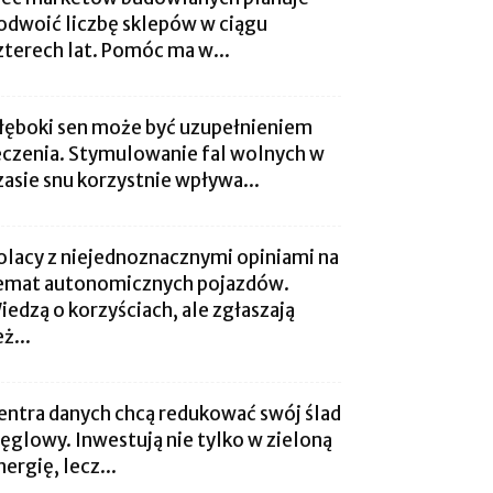
odwoić liczbę sklepów w ciągu
zterech lat. Pomóc ma w...
łęboki sen może być uzupełnieniem
eczenia. Stymulowanie fal wolnych w
zasie snu korzystnie wpływa...
olacy z niejednoznacznymi opiniami na
emat autonomicznych pojazdów.
iedzą o korzyściach, ale zgłaszają
ż...
entra danych chcą redukować swój ślad
ęglowy. Inwestują nie tylko w zieloną
nergię, lecz...