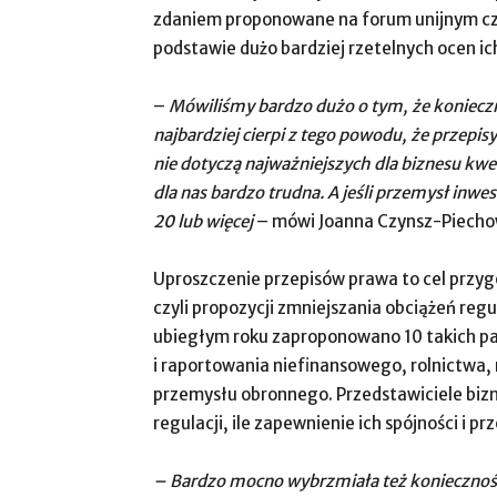
zdaniem proponowane na forum unijnym cz
podstawie dużo bardziej rzetelnych ocen ic
–
Mówiliśmy bardzo dużo o tym, że konieczn
najbardziej cierpi z tego powodu, że przepis
nie dotyczą najważniejszych dla biznesu kwes
dla nas bardzo trudna. A jeśli
przemysł
inwest
20 lub więcej
– mówi Joanna Czynsz-Piecho
Uproszczenie przepisów prawa to cel prz
czyli propozycji zmniejszania obciążeń reg
ubiegłym roku zaproponowano 10 takich p
i raportowania niefinansowego, rolnictwa
przemysłu obronnego. Przedstawiciele bizne
regulacji, ile zapewnienie ich spójności i p
– Bardzo mocno wybrzmiała też koniecznoś