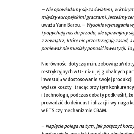
– Nie opowiadamy się za światem, w którym 
między europejskimi graczami. Jesteśmy te
uważa Yann Barou. –
Wysokie wymagania wyni
i popychają nas do przodu, ale upewnijmy si
z zewnątrz, które nie przestrzegają zasad, a
ponieważ nie musiały ponosić inwestycji. To 
Nierówności dotyczą m.in. zobowiązań dot
restrykcyjnych w UE niż u jej globalnych p
inwestują w dostosowanie swojej produkcj
wyższe koszty i tracąc przy tym konkurenc
i technologii, podczas debaty podkreślił, że
prowadzić do deindustrializacji i wymaga 
w ETS czy mechanizmie CBAM.
–
Napięcie polega na tym, jak połączyć korzys
bardzo wiele, oraz jak łączyć siły, aby b