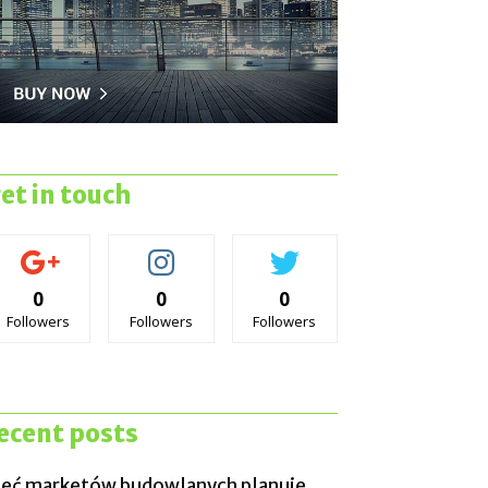
et in touch
0
0
0
Followers
Followers
Followers
ecent posts
ieć marketów budowlanych planuje