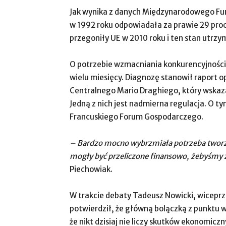
Jak wynika z danych Międzynarodowego Fu
w 1992 roku odpowiadała za prawie 29 proc
przegoniły UE w 2010 roku i ten stan utrzymu
O potrzebie wzmacniania konkurencyjności 
wielu miesięcy. Diagnozę stanowił raport 
Centralnego Mario Draghiego, który wskaza
Jedną z nich jest nadmierna regulacja. O t
Francuskiego Forum Gospodarczego.
– Bardzo mocno wybrzmiała potrzeba tworze
mogły być przeliczone finansowo, żebyśmy z
Piechowiak.
W trakcie debaty Tadeusz Nowicki, wicepr
potwierdził, że główną bolączką z punktu w
że nikt dzisiaj nie liczy skutków ekonomicz