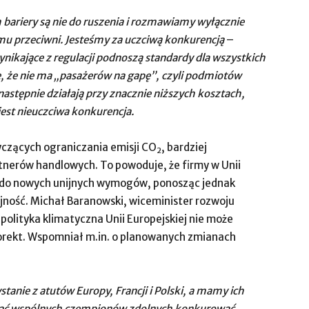
bariery są nie do ruszenia i rozmawiamy wyłącznie
mu przeciwni. Jesteśmy za uczciwą konkurencją
–
kające z regulacji podnoszą standardy dla wszystkich
ę, że nie ma „pasażerów na gapę”, czyli podmiotów
 następnie działają przy znacznie niższych kosztach,
jest nieuczciwa konkurencja.
yczących ograniczania emisji CO
, bardziej
2
artnerów handlowych. To powoduje, że firmy w Unii
i do nowych unijnych wymogów, ponosząc jednak
yjność. Michał Baranowski, wiceminister rozwoju
 polityka klimatyczna Unii Europejskiej nie może
korekt. Wspomniał m.in. o planowanych zmianach
tanie z atutów Europy, Francji i Polski, a mamy ich
udować wspólnych czempionów zdolnych konkurować