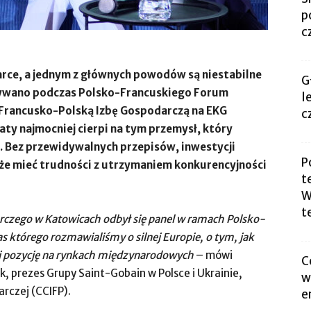
p
c
arce, a jednym z głównych powodów są niestabilne
G
azywano podczas Polsko-Francuskiego Forum
l
Francusko-Polską Izbę Gospodarczą na EKG
c
ty najmocniej cierpi na tym przemysł, który
i. Bez przewidywalnych przepisów, inwestycji
P
oże mieć trudności z utrzymaniem konkurencyjności
t
W
te
czego w Katowicach odbył się panel w ramach Polsko-
którego rozmawialiśmy o silnej Europie, o tym, jak
ej pozycję na rynkach międzynarodowych
– mówi
C
, prezes Grupy Saint-Gobain w Polsce i Ukrainie,
w
rczej (CCIFP).
e