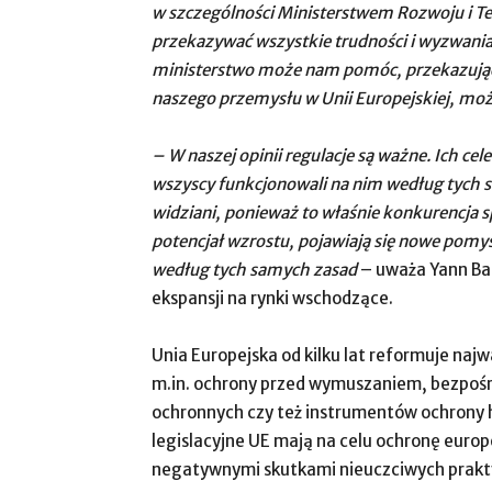
w szczególności Ministerstwem Rozwoju i Techn
przekazywać wszystkie trudności i wyzwania,
ministerstwo może nam pomóc, przekazując t
naszego przemysłu w Unii Europejskiej, mo
– W naszej opinii regulacje są ważne. Ich ce
wszyscy funkcjonowali na nim według tych sa
widziani, ponieważ to właśnie konkurencja sp
potencjał wzrostu, pojawiają się nowe pomysł
według tych samych zasad
– uważa Yann Ba
ekspansji na rynki wschodzące.
Unia Europejska od kilku lat reformuje naj
m.in. ochrony przed wymuszaniem, bezpośr
ochronnych czy też instrumentów ochrony
legislacyjne UE mają na celu ochronę euro
negatywnymi skutkami nieuczciwych prakty