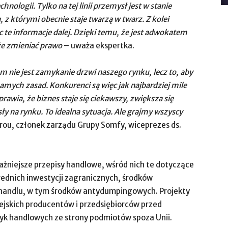
ologii. Tylko na tej linii przemysł jest w stanie
 z którymi obecnie staje twarzą w twarz. Z kolei
e informacje dalej. Dzięki temu, że jest adwokatem
że zmieniać prawo
– uważa ekspertka.
lem nie jest zamykanie drzwi naszego rynku, lecz to, aby
mych zasad. Konkurenci są więc jak najbardziej mile
rawia, że biznes staje się ciekawszy, zwiększa się
y na rynku. To idealna sytuacja. Ale grajmy wszyscy
rou, członek zarządu Grupy Somfy, wiceprezes ds.
ważniejsze przepisy handlowe, wśród nich te dotyczące
ednich inwestycji zagranicznych, środków
 handlu, w tym środków antydumpingowych. Projekty
pejskich producentów i przedsiębiorców przed
k handlowych ze strony podmiotów spoza Unii.