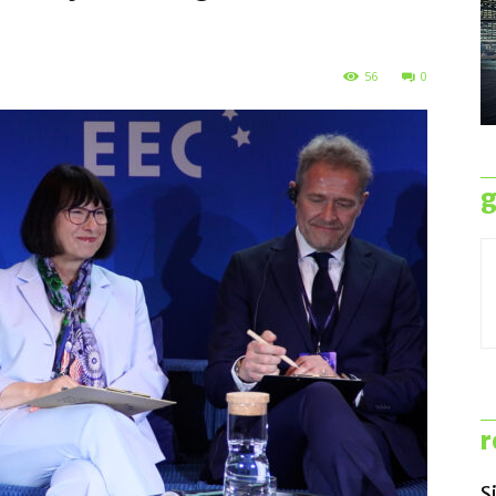
56
0
g
r
S