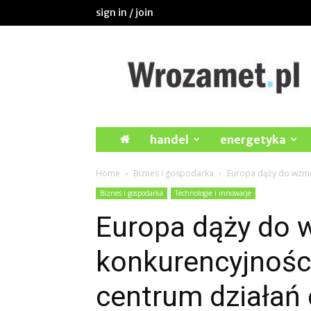
sign in / join
Wrozamet.pl
handel
energetyka
Home
Biznes i gospodarka
Europa dąży do wzmoc
Biznes i gospodarka
Technologie i innowacje
Europa dąży do 
konkurencyjnośc
centrum działań c