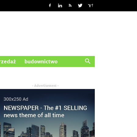
rzedaż
budownictwo
- Advertisement -