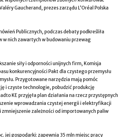
Valéry Gaucherand, prezes zarządu L’Oréal Polska
ówień Publicznych, podczas debaty podkreśliła
ów w nich zawartych w budowaniu przewag
zanie siły i odporności unijnych firm, Komisja
su konkurencyjności Pakt dla czystego przemysłu
rzemysłu. Przygotowane narzędzia mają pomóc
ę i czyste technologie, pobudzić produkcję
dto KE przyjęła plan działania na rzecz przystępnych
szenie wprowadzania czystej energii i elektryfikacji
 i zmniejszenie zależności od importowanych paliw
c. jej gospodarki: zapewnia 35 mln miejsc pracy