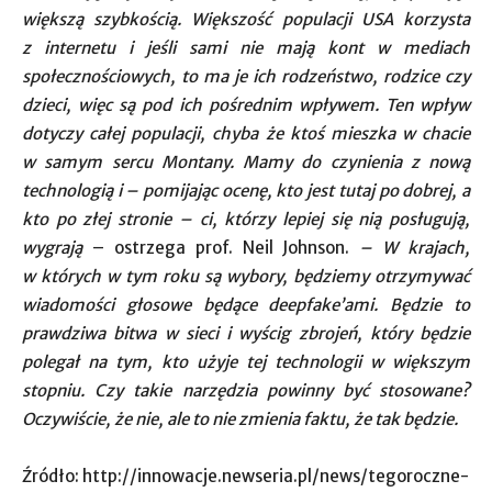
większą szybkością. Większość populacji USA korzysta
z internetu i jeśli sami nie mają kont w mediach
społecznościowych, to ma je ich rodzeństwo, rodzice czy
dzieci, więc są pod ich pośrednim wpływem. Ten wpływ
dotyczy całej populacji, chyba że ktoś mieszka w chacie
w samym sercu Montany. Mamy do czynienia z nową
technologią i – pomijając ocenę, kto jest tutaj po dobrej, a
kto po złej stronie – ci, którzy lepiej się nią posługują,
wygrają
– ostrzega prof. Neil Johnson.
– W krajach,
w których w tym roku są wybory, będziemy otrzymywać
wiadomości głosowe będące deepfake’ami. Będzie to
prawdziwa bitwa w sieci i wyścig zbrojeń, który będzie
polegał na tym, kto użyje tej technologii w większym
stopniu. Czy takie narzędzia powinny być stosowane?
Oczywiście, że nie, ale to nie zmienia
faktu, że tak będzie.
Źródło: http://innowacje.newseria.pl/news/tegoroczne-