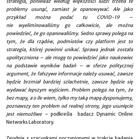
strategia, ponieważ według większości ludzi trzeba te
problemy usunąć, zamiast je opanowywać. Ale jako
przykład można podać tu COVID-19 –
nie wyeliminowaliśmy go całkowicie, ale można
powiedzieć, że go opanowaliśmy. Sedno sprawy polega na
tym, że dla rządów, podmiotów czy platform jest to
strategia, której powinni unikać. Sprawa jednak została
upolityczniona – ale mogę to powiedzieć jako naukowiec
na podstawie wyników badań – w sferze politycznej
argument, że fałszywe informacje należy usuwać, zawsze
będzie brzmiał bardziej szlachetnie, zawsze będzie się
wydawać lepszym wyjściem. Problem polega na tym, że
bez mapy, a o ile wiem, tylko my taką mapą dysponujemy,
poznawszy ten problem od realnej strony, jego usunięcie
jest niemożliwe –
podkreśla badacz Dynamic Online
Networks Laboratory.
Zgodnie z szacunkami poczynionymi w trakcie badania