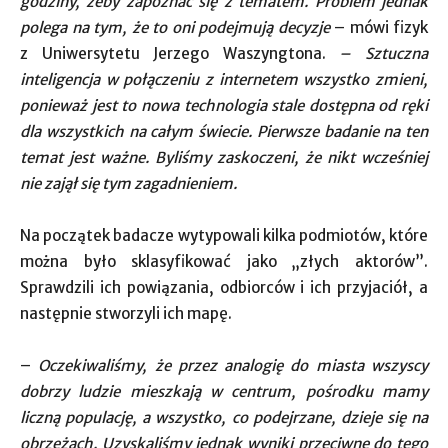
godziny, żeby zapoznać się z tematem. Problem jednak
polega na tym, że to oni podejmują decyzje
– mówi fizyk
z Uniwersytetu Jerzego Waszyngtona.
– Sztuczna
inteligencja w połączeniu z internetem wszystko zmieni,
ponieważ jest to nowa technologia stale dostępna od ręki
dla wszystkich na całym świecie. Pierwsze badanie na ten
temat jest ważne. Byliśmy zaskoczeni, że nikt wcześniej
nie zajął się tym zagadnieniem.
Na początek badacze wytypowali kilka podmiotów, które
można było sklasyfikować jako „złych aktorów”.
Sprawdzili ich powiązania, odbiorców i ich przyjaciół, a
następnie stworzyli ich mapę.
–
Oczekiwaliśmy, że przez analogię do miasta wszyscy
dobrzy ludzie mieszkają w centrum, pośrodku mamy
liczną populację, a wszystko, co podejrzane, dzieje się na
obrzeżach. Uzyskaliśmy jednak wyniki przeciwne do tego