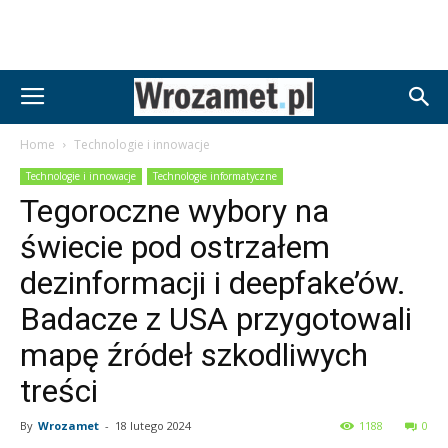
Home
Technologie i innowacje
Technologie i innowacje
Technologie informatyczne
Tegoroczne wybory na
świecie pod ostrzałem
dezinformacji i deepfake’ów.
Badacze z USA przygotowali
mapę źródeł szkodliwych
treści
By
Wrozamet
-
18 lutego 2024
1188
0