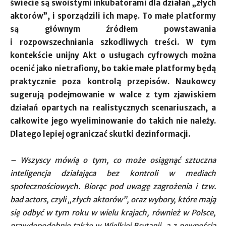
świecie są swoistymi inkubatorami dla działań „złych
aktorów”, i sporządzili ich mapę. To małe platformy
są głównym źródłem powstawania
i rozpowszechniania szkodliwych treści. W tym
kontekście unijny Akt o usługach cyfrowych można
ocenić jako nietrafiony, bo takie małe platformy będą
praktycznie poza kontrolą przepisów. Naukowcy
sugerują podejmowanie w walce z tym zjawiskiem
działań opartych na realistycznych scenariuszach, a
całkowite jego wyeliminowanie do takich nie należy.
Dlatego lepiej ograniczać skutki dezinformacji.
– Wszyscy mówią o tym, co może osiągnąć sztuczna
inteligencja działająca bez kontroli w mediach
społecznościowych. Biorąc pod uwagę zagrożenia i tzw.
bad actors, czyli „złych aktorów”, oraz wybory, które mają
się odbyć w tym roku w wielu krajach, również w Polsce,
prawdopodobnie także w Wielkiej Brytanii, a z pewnością