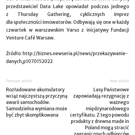
przedstawiciel Data Lake opowiadał podczas jednego
z Thursday Gathering, cyklicznych imprez
dla społeczności innowatorów. Odbywają się one w każdy
czwartek w warszawskim Varso z inicjatywy Fundacji
Venture Café Warsaw.
Źródło: http://biznes.newseria.pl/news/przekazywanie-
danych,p1070152022
Previous article
Next article
Rozładowane akumulatory
Lasy Państwowe
wciąż najczęstszą przyczyną
zapowiadają rezygnację z
awarii samochodów.
ważnego
Samodzielna wymiana może
międzynarodowego
być zbyt skomplikowana
certyfikatu. Z tego powodu
produkty z drewna made in
Poland mogą stracić
zagranicznych odbiorców