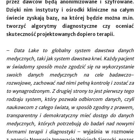
przez dawców będą anonimizowane i szyfrowane.
Dzięki nim instytuty i ośrodki kliniczne na całym
świecie zyskają bazę, na której będzie można m.in.
tworzyć algorytmy diagnostyczne czy oceniać
skuteczność projektowanych dopiero terapii.
–
Data Lake to globalny system dawstwa danych
medycznych, taki jak system dawstwa krwi. Każdy pacjent
w świadomy sposób może zgodzić się na wykorzystanie
swoich danych medycznych na cele badawczo-
rozwojowe, zachować nad nimi pełną kontrolę i zostać za
to wynagrodzonym. Z drugiej strony to jest pierwszy tego
rodzaju system, który pozwala odbiorcom danych, czyli
naukowcom z całego świata, w sposób zgodny z prawem,
transparentny i demokratyczny mieć dostęp do danych
medycznych, których potrzebują do badań nad nowymi
formami terapii i diagnostyki
– wyjaśnia w rozmowie
z agencją Newseria Innowacje Wojciech Sierocki, prezes