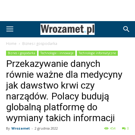
Home
Biznes i gospodarka
Biznes i gospodarka
Technologie i innowacje
Technologie informatyczne
Przekazywanie danych
równie ważne dla medycyny
jak dawstwo krwi czy
narządów. Polacy budują
globalną platformę do
wymiany takich informacji
By
Wrozamet
-
2 grudnia 2022
454
0