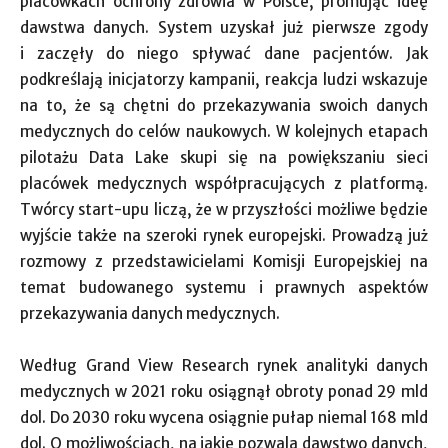
placówkach ochrony zdrowia w Polsce, promując ideę
dawstwa danych. System uzyskał już pierwsze zgody
i zaczęły do niego spływać dane pacjentów. Jak
podkreślają inicjatorzy kampanii, reakcja ludzi wskazuje
na to, że są chętni do przekazywania swoich danych
medycznych do celów naukowych. W kolejnych etapach
pilotażu Data Lake skupi się na powiększaniu sieci
placówek medycznych współpracujących z platformą.
Twórcy start-upu liczą, że w przyszłości możliwe będzie
wyjście także na szeroki rynek europejski. Prowadzą już
rozmowy z przedstawicielami Komisji Europejskiej na
temat budowanego systemu i prawnych aspektów
przekazywania danych medycznych.
Według Grand View Research rynek analityki danych
medycznych w 2021 roku osiągnął obroty ponad 29 mld
dol. Do 2030 roku wycena osiągnie pułap niemal 168 mld
dol. O możliwościach, na jakie pozwala dawstwo danych,