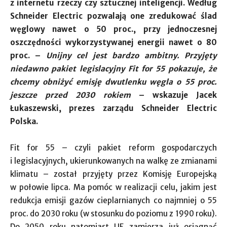
z internetu rzeczy czy sztucznej inteligencji. Według
Schneider Electric pozwalają one zredukować ślad
węglowy nawet o 50 proc., przy jednoczesnej
oszczędności wykorzystywanej energii nawet o 80
proc. –
Unijny cel jest bardzo ambitny. Przyjęty
niedawno pakiet legislacyjny Fit for 55 pokazuje, że
chcemy obniżyć emisję dwutlenku węgla o 55 proc.
jeszcze przed 2030 rokiem
– wskazuje Jacek
Łukaszewski, prezes zarządu Schneider Electric
Polska.
Fit for 55 – czyli pakiet reform gospodarczych
i legislacyjnych, ukierunkowanych na walkę ze zmianami
klimatu – został przyjęty przez Komisję Europejską
w połowie lipca. Ma pomóc w realizacji celu, jakim jest
redukcja emisji gazów cieplarnianych co najmniej o 55
proc. do 2030 roku (w stosunku do poziomu z 1990 roku).
Do 2050 roku natomiast UE zamierza już osiągnąć