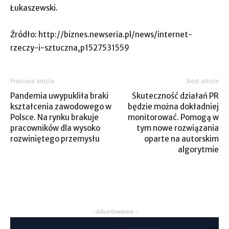
Łukaszewski.
Źródło: http://biznes.newseria.pl/news/internet-
rzeczy-i-sztuczna,p1527531559
Previous article
Next article
Pandemia uwypukliła braki
Skuteczność działań PR
kształcenia zawodowego w
będzie można dokładniej
Polsce. Na rynku brakuje
monitorować. Pomogą w
pracowników dla wysoko
tym nowe rozwiązania
rozwiniętego przemysłu
oparte na autorskim
algorytmie
- Advertisement -