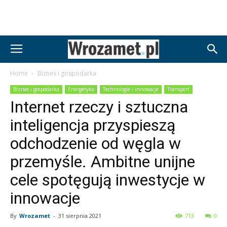
Home
Biznes i gospodarka
Biznes i gospodarka
Energetyka
Technologie i innowacje
Transport
Internet rzeczy i sztuczna
inteligencja przyspieszą
odchodzenie od węgla w
przemyśle. Ambitne unijne
cele spotęgują inwestycje w
innowacje
By
Wrozamet
-
31 sierpnia 2021
713
0