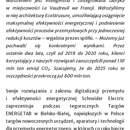
wdrożeniem jest inteligentna i zintegrowana fabryka
w miejscowości Le Vaudreuil we Francji. Wdrożyliśmy
w niej architekturę EcoStruxure, umożliwiającą osiągnięcie
maksymalnej efektywności energetycznej i podniesienie
efektywności procesów przemysłowych przy jednoczesnej
redukcji kosztów –
wyjaśnia prezes spółki. –
Możemy już
pochwalić się konkretnymi wynikami. Przez
ostatnie dwa lata, czyli od 2018 do 2020 roku, klienci
korzystający z naszych rozwiązań zaoszczędzili ponad 130
mln ton emisji CO
. Szacujemy, że do 2025 roku te
2
oszczędności przekroczą już 800 mln ton.
Swoje rozwiązania z zakresu digitalizacji przemysłu
i efektywności energetycznej Schneider Electric
zaprezentuje podczas tegorocznych Targów
ENERGETAB w Bielsku-Białej, największych w Polsce
targów nowoczesnych urządzeń, aparatury i technologii
dla przemysłu energetycznego, w których co roku bierze