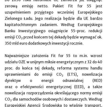
zerową emisję netto. Pakiet Fit for 55 jest
uzupełnieniem przyjętego wcześniej Europejskiego
Zielonego Ładu. Jego realizacja będzie dla UE bardzo
kapitałochłonnym zadaniem. Według Europejskiego
Banku Inwestycyjnego osiągnięcie 55-proc. redukcji
emisji CO
przed końcem tej dekady będzie wymagać ok.
2
350 mld euro dodatkowych inwestycji rocznie.
Najważniejsze założenia Fit for 55 to m.in. wzrost
udziału OZE w unijnym miksie energetycznym z 32 do 40
proc. do końca tej dekady, reforma systemu handlu
uprawnieniami do emisji CO
(ETS), nowelizacja
2
dyrektyw o energii odnawialnej (RED)
oraz o efektywności energetycznej (EED), a także
nowelizacja rozporządzenia określającego normy emisji
CO
dla samochodów osobowych i dostawczych. Według
2
Europejskiej Agencji Środowiska to właśnie transport,